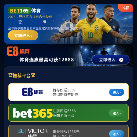
******
PA视讯(中国)集团官网 - PlayAce
首页
校区概况
校园美景
校园采风