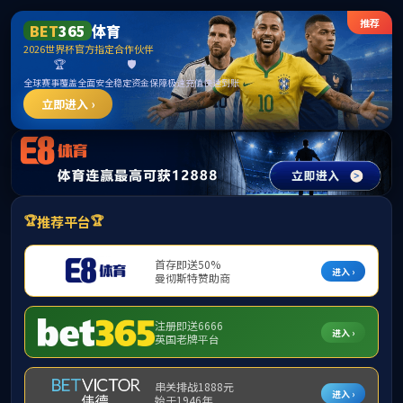
******
PA视讯(中国)集团官网 - PlayAce
首页
校区概况
校园美景
校园采风